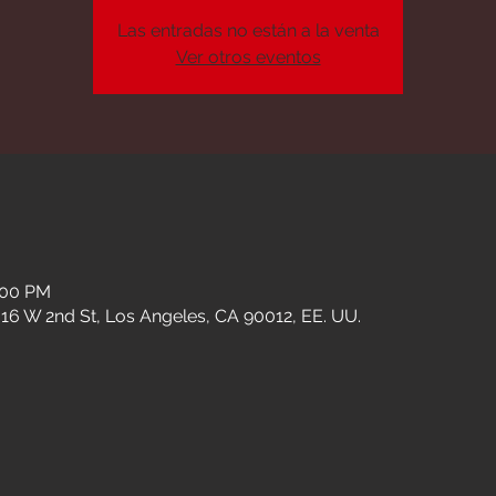
Las entradas no están a la venta
Ver otros eventos
n
:00 PM
16 W 2nd St, Los Angeles, CA 90012, EE. UU.