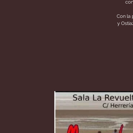
con
Con la 
y Osti