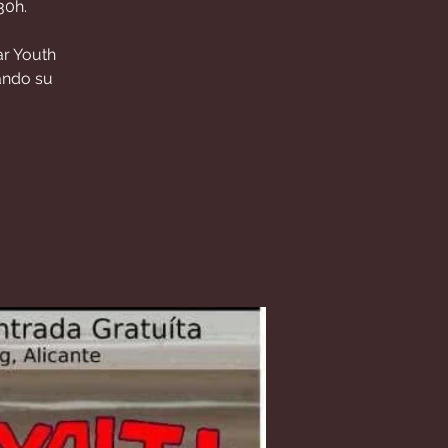
30h.
ar Youth
ando su