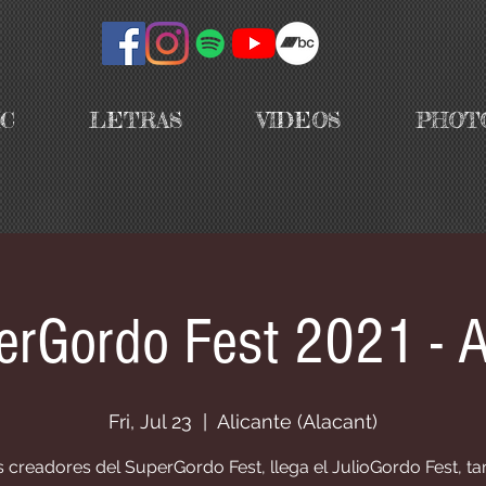
IC
LETRAS
VIDEOS
PHOT
Gordo Fest 2021 - A
Fri, Jul 23
  |  
Alicante (Alacant)
s creadores del SuperGordo Fest, llega el JulioGordo Fest, t