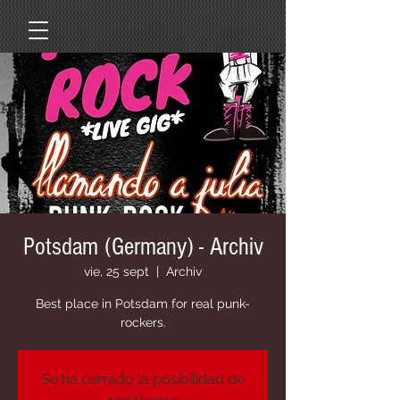
Potsdam (Germany) - Archiv
vie, 25 sept
  |  
Archiv
Best place in Potsdam for real punk-
rockers.
Se ha cerrado la posibilidad de