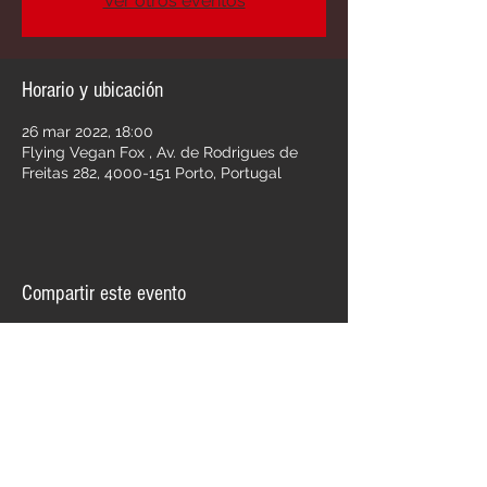
Ver otros eventos
Horario y ubicación
26 mar 2022, 18:00
Flying Vegan Fox , Av. de Rodrigues de
Freitas 282, 4000-151 Porto, Portugal
Compartir este evento
Llamando A Julia
Punk-Rock
Follow us on: