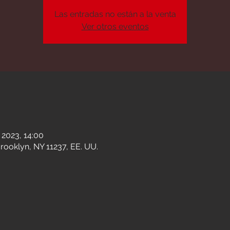
Las entradas no están a la venta
Ver otros eventos
n
 2023, 14:00
rooklyn, NY 11237, EE. UU.