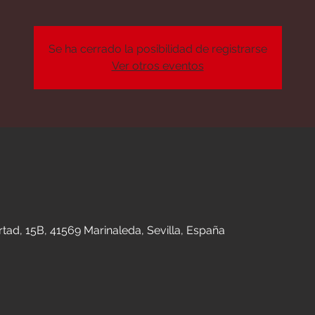
Se ha cerrado la posibilidad de registrarse
Ver otros eventos
n
tad, 15B, 41569 Marinaleda, Sevilla, España