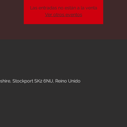
Las entradas no están a la venta
Ver otros eventos
n
eshire, Stockport SK2 6NU, Reino Unido