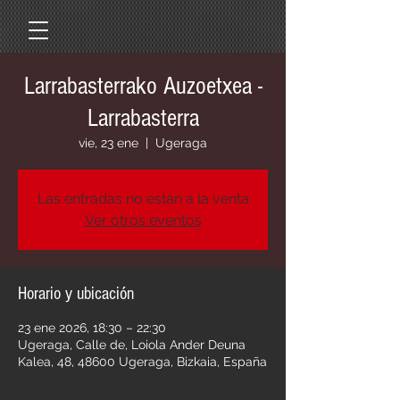
Larrabasterrako Auzoetxea -
Larrabasterra
vie, 23 ene
  |  
Ugeraga
Las entradas no están a la venta
Ver otros eventos
Horario y ubicación
23 ene 2026, 18:30 – 22:30
Ugeraga, Calle de, Loiola Ander Deuna
Kalea, 48, 48600 Ugeraga, Bizkaia, España