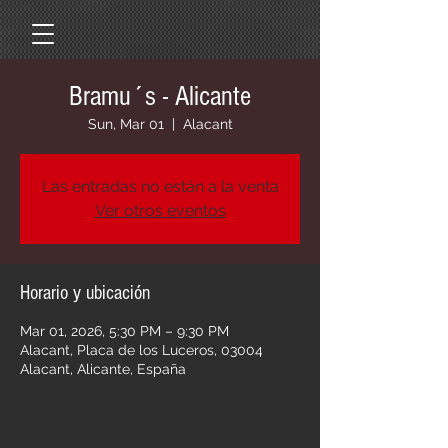
Bramu´s - Alicante
Sun, Mar 01
  |  
Alacant
Las entradas no están a la venta
Ver otros eventos
Horario y ubicación
Mar 01, 2026, 5:30 PM – 9:30 PM
Alacant, Placa de los Luceros, 03004
Alacant, Alicante, España