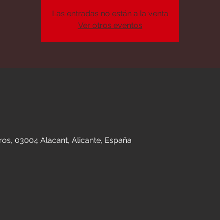
Las entradas no están a la venta
Ver otros eventos
n
ros, 03004 Alacant, Alicante, España