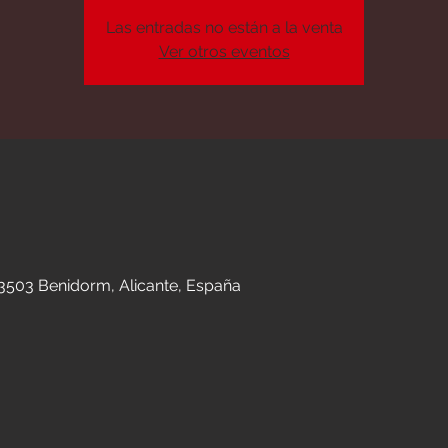
Las entradas no están a la venta
Ver otros eventos
n
03503 Benidorm, Alicante, España