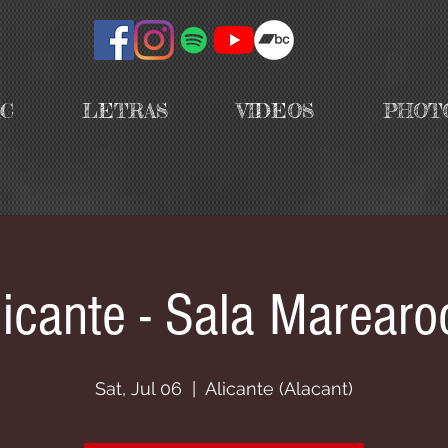
IC
LETRAS
VIDEOS
PHOT
licante - Sala Marearo
Sat, Jul 06
  |  
Alicante (Alacant)