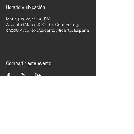
Horario y ubicación
Mar 19, 2022, 10:00 PM
Alicante (Alacant), C. del Comercio, 3,
03008 Alicante (Alacant), Alicante, España
Compartir este evento
Llamando A Julia
Punk-Rock
Follow us on: